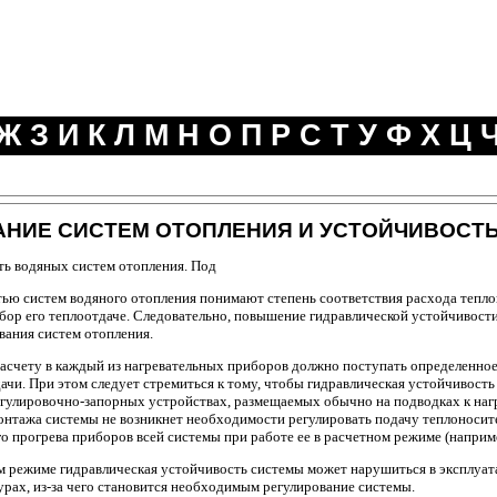
Ж
З
И
К
Л
М
Н
О
П
Р
С
Т
У
Ф
Х
Ц
АНИЕ СИСТЕМ ОТОПЛЕНИЯ И УСТОЙЧИВОСТЬ
ть водяных систем отопления. Под
ью систем водяного отопления понимают степень соответствия расхода тепло
ор его теплоотдаче. Следовательно, повышение гидравлической устойчивости
вания систем отопления.
асчету в каждый из нагревательных приборов должно поступать определенное
дачи. При этом следует стремиться к тому, чтобы гидравлическая устойчивост
гулировочно-запорных устройствах, размещаемых обычно на подводках к наг
онтажа системы не возникнет необходимости регулировать подачу теплоносит
 прогрева приборов всей системы при работе ее в расчетном режиме (например
м режиме гидравлическая устойчивость системы может нарушиться в эксплуа
рах, из-за чего становится необходимым регулирование системы.