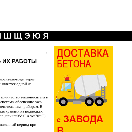
Ч
Ш
Щ
Э
Ю
Я
 ИХ РАБОТЫ
носителя-воды через
 является одной из
 количество теплоносителя в
ь системы обеспечивалась
ревательным приборам. В
еля кранами на подводках
, при tr=95° С и /о=70° С).
тационный период при