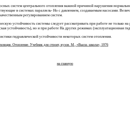
осных систем центрального отопления важной причиной нарушения нормальн
ствующие в системах параллель- Но с давлением, создаваемым насосами. Велич
качественным регулированием систем.
ческую устойчивость системы следует рассматривать при работе не только на
ская устойчивость), но и при работе На других режимах (эксплуатационная ги
истики гидравлической устойчивости некоторых систем отопления.
тиляция. Отопление. Учебник для строит, вузов. М., «Высш. школа», 1976
на главную