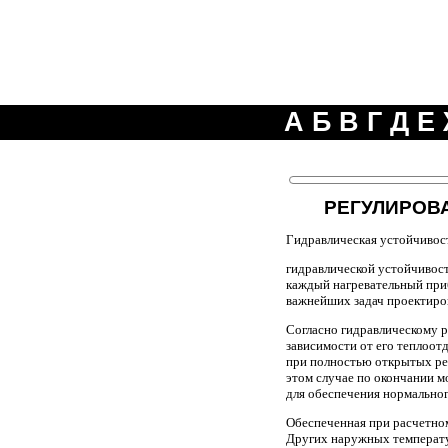
А
Б
В
Г
Д
Е
РЕГУЛИРОВ
Гидравлическая устойчивос
гидравлической устойчивост
каждый нагревательный приб
важнейших задач проектиро
Согласно гидравлическому р
зависимости от его теплоот
при полностью открытых ре
этом случае по окончании м
для обеспечения нормального
Обеспеченная при расчетно
Других наружных температу