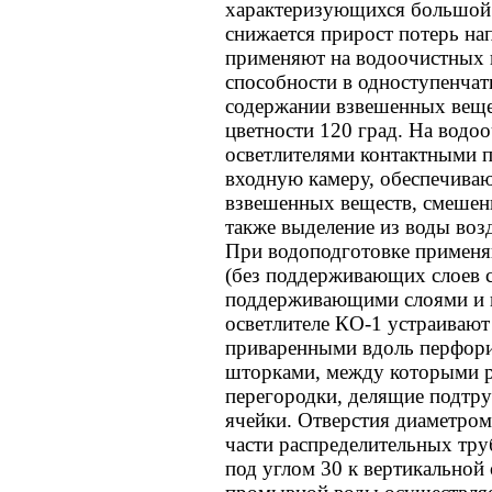
характеризующихся большой 
снижается прирост потерь на
применяют на водоочистных 
способности в одноступенчат
содержании взвешенных вещес
цветности 120 град. На водо
осветлителями контактными п
входную камеру, обеспечива
взвешенных веществ, смешение
также выделение из воды воз
При водоподготовке применя
(без поддерживающих слоев с
поддерживающими слоями и 
осветлителе КО-1 устраивают
приваренными вдоль перфор
шторками, между которыми 
перегородки, делящие подтру
ячейки. Отверстия диаметро
части распределительных тру
под углом 30 к вертикальной