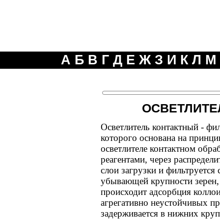
А
Б
В
Г
Д
Е
Ж
З
И
К
Л
М
ОСВЕТЛИТЕ
Осветлитель контактный - фи
которого основана на принци
осветлителе контактном обра
реагентами, через распредел
слои загрузки и фильтруется 
убывающей крупности зерен,
происходит адсорбция колло
агрегативно неустойчивых пр
задерживается в нижних круп