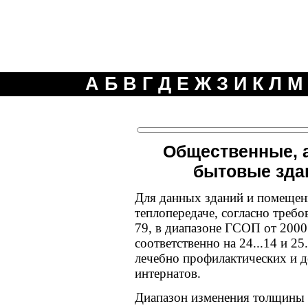
А
Б
В
Г
Д
Е
Ж
З
И
К
Л
М
Общественные, 
бытовые зда
Для данных зданий и помещен
теплопередаче, согласно треб
79, в диапазоне ГСОП от 2000
соответственно на 24...14 и 2
лечебно профилактических и д
интернатов.
Диапазон изменения толщины 