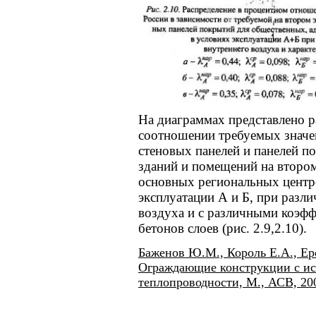
На диаграммах представлено р
соотношении требуемых знач
стеновых панелей и панелей п
зданий и помещений на втором
основных региональных центр
эксплуатации А и Б, при разл
воздуха и с различными коэф
бетонов слоев (рис. 2.9,2.10).
Баженов Ю.М., Король Е.А., Ер
Ограждающие конструкции с ис
теплопроводности, М., АСВ, 20