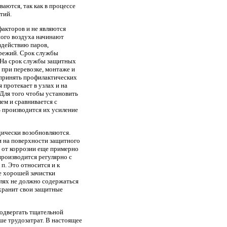
аются, так как в процессе
тий.
факторов и не являются
ного воздуха начинают
здействию паров,
ережий. Срок службы
. На срок службы защитных
при перевозке, монтаже и
 принять профилактических
 протекает в узлах и на
 Для того чтобы установить
ем и сравнивается с
 производится их усиление
дически возобновляются.
и на поверхности защитного
 от коррозии еще примерно
производится регулярно с
п. Это относится и к
е хорошей зачистки
елях не должно содержаться
охранит свои защитные
подвергать тщательной
ше трудозатрат. В настоящее