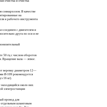
ая очистка и очистка
 совнархозом. В качестве
онтированные на
еля и рабочего инструмента
ал соединен с двигателем и
сительно друга по оси и не
 понизительный
те 50 гц с числом оборотов
м. Вращение вала — левое.
уют веревку диаметром 12—
ами И-109 рекомендуется
з 16 кг).
е находящийся около них
ой электростанции
вый провод для
у отдельным шланговым