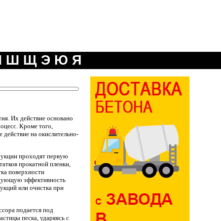
Ч
Ш
Щ
Э
Ю
Я
ия. Их действие основано
оцесс. Кроме того,
 действие на окислительно-
рукции проходят первую
татков прокатной пленки,
тка поверхности
ледующую эффективность
рукций или очистка при
ссора подается под
астицы песка, ударяясь с