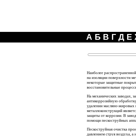
А
Б
В
Г
Д
Е
Наиболее распространенной
на изоляции поверхности ме
некоторые защитные покрыти
восстановительные процесс
На механических заводах, 
антикоррозийную обработку.
удалении масляно-жировых 
металлоконструкций являетс
защиты от коррозии. В заво
помощи пескоструйных аппа
Пескоструйная очистка про
давлением струя воздуха, а 