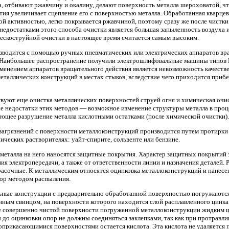
а, отбивают ржавчину и окалину, делают поверхность металла шероховатой, ч
ия увеличивает сцепление его с поверхностью металла. Обработанная кварце
й активностью, легко покрывается ржавчиной, поэтому сразу же после чистки
едостатками этого способа очистки является большая запыленность воздуха 
пескоструйной очистки в настоящее время считается самым высоким.
зводится с помощью ручных пневматических или электрических аппаратов вра
 Наибольшее распространение получили электрошлифовальные машины типов И
менением аппаратов вращательного действия является невозможность качеств
таллических конструкций в местах стыков, вследствие чего приходится прибе
вуют еще очистка металлических поверхностей струей огня и химическая очис
е недостатки этих методов — возможное изменение структуры металла в проце
ующее разрушение металла кислотными остатками (после химической очистки).
загрязнений с поверхности металлоконструкций производится путем протирки
ических растворителях: уайт-спирите, сольвенте или бензине.
металла на него наносятся защитные покрытия. Характер защитных покрытий за
ия электропередачи, а также от ответственности линии и назначения деталей.
асочные. К металлическим относятся оцинковка металлоконструкций и нанесе
пор методом распыления.
льные конструкции с предварительно обработанной поверхностью погружаются
нным свинцом, на поверхности которого находится слой расплавленного цинк
 совершенно чистой поверхности погруженной металлоконструкции жидким 
 до оцинковки опор не должны соединяться заклепками, так как при протравл
оприкасающимися поверхностями остается кислота. Эта кислота не удаляется 