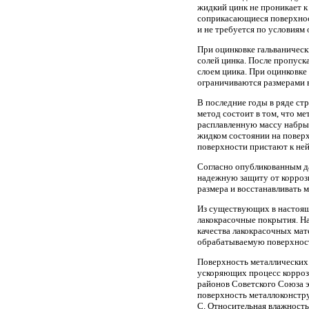
жидкий цинк не проникает к
соприкасающиеся поверхнос
и не требуется по условиям
При оцинковке гальваничес
солей цинка. После пропуск
слоем циика. При оцинковк
ограничиваются размерами 
В последние годы в ряде ст
метод состоит в том, что м
расплавленную массу набры
жидком состоянии на поверх
поверхности пристают к ней
Согласно опубликованным д
надежную защиту от корроз
размера и восстанавливать 
Из существующих в настоящ
лакокрасочные покрытия. На
качества лакокрасочных мат
обрабатываемую поверхнос
Поверхность металлических
ускоряющих процесс коррози
районов Советского Союза 
поверхность металлоконстру
С. Относительная влажность