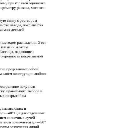
этому при горячей оцинковке
риметру раскоса, хотя это
кую ванну с раствором
честве катода, покрывается
ваемых деталей
ии методом распыления. Этот
пламени, а затем
Частицы, падающие в
ие неровности покрываемой
тие представляет собой
м слоем конструкции любого
ространение получили
ску, правильного выбора и
ных покрытий на
в, вызывающих и
до —40° С, а для отдельных
вием солнечных лучей
металла понижается до —50°
 опоры воздушных линий