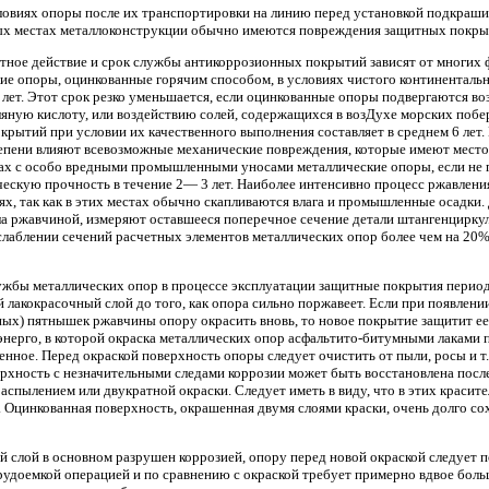
овиях опоры после их транспортировки на линию перед установкой подкрашив
ых местах металлоконструкции обычно имеются повреждения защитных покры
тное действие и срок службы антикоррозионных покрытий зависят от многих 
ие опоры, оцинкованные горячим способом, в условиях чистого континенталь
лет. Этот срок резко уменьшается, если оцинкованные опоры подвергаются во
яную кислоту, или воздействию солей, содержащихся в возДухе морских поб
рытий при условии их качественного выполнения составляет в среднем 6 лет
епени влияют всевозможные механические повреждения, которые имеют место 
нах с особо вредными промышленными уносами металлические опоры, если не
ческую прочность в течение 2— 3 лет. Наиболее интенсивно процесс ржавления
х, так как в этих местах обычно скапливаются влага и промышленные осадки.
а ржавчиной, измеряют оставшееся поперечное сечение детали штангенциркул
лаблении сечений расчетных элементов металлических опор более чем на 20%
лужбы металлических опор в процессе эксплуатации защитные покрытия перио
 лакокрасочный слой до того, как опора сильно поржавеет. Если при появлени
ых) пятнышек ржавчины опору окрасить вновь, то новое покрытие защитит ее
энерго, в которой окраска металлических опор асфальтито-битумными лаками 
енное. Перед окраской поверхность опоры следует очистить от пыли, росы и т. 
рхность с незначительными следами коррозии может быть восстановлена посл
аспылением или двукратной окраски. Следует иметь в виду, что в этих красит
. Оцинкованная поверхность, окрашенная двумя слоями краски, очень долго с
ый слой в основном разрушен коррозией, опору перед новой окраской следует 
трудоемкой операцией и по сравнению с окраской требует примерно вдвое боль