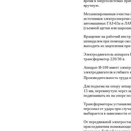
время в энергосистемах при
вручную.
Механизированная очистка 
источников электроэнергии
автомашинах ГАЗ-63а и ЛАМ-
(съемной щетки или шарошки
Вращение на рабочий инстру
шпинделем при помощи скол
выходить из зацепления при 
Электродвигатель аппарата 
трансформатор 220/36 в.
Аппарат И-109 имеет электр
электродвигателя и гибкого 
Производительность труда 
Для подъема на опору аппа
15 мм, перекинутую через з
подвешивать их на опоре по 
Трансформаторы устанавлива
персонал от удара при случ
выбирается в зависимости о
От передвижной электростан
присоединения понижающих