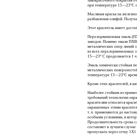
лакокрасочного покрытия от
при температуре 15—23°С о
Масляная краска на железно
разбавления олифой. Получа
Этот краситель имеет дост
Перхлорвиниловая эмаль (П
заводов. Помимо эмали ПХВ-
металлических опор линий 
из всех перхлорвиниловых э
15—23° С продолжается 1 ч
Эмаль химически стойкая п
металлических поверхностей
температуре 15—23°С время 
Кроме этих красителей, в к
Наиболее стойким из примен
требований технологии окра
красителям относятся краси
окрашенных этими красителя
т. п. применяются до насто
особыми условиями, в котор
Продолжительность срока сл
составляет в лучшем случае
пропускать через сетку 1X1