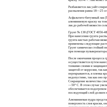
Разбавляется лак уайт-спир
распыления равна 18—25 сек
Асфальтито-битумный лак (Т
алюминиевую краску на том 
лак до рабочей вязкости со
Грунт № 138 (ГОСТ 4056-48)
При нанесении грунта распы
грунта кистью рабочая вязк
применены следующие раство
Грунт химически стойкий п
при помощи пульверизатора
После окончания процесса 
осуществляется путем нанес
тонкими слоями и защищают
защитой от коррозии, так к
перекрываются, и пленка кр
недопустимо, так как оно п
Сокращение количества слое
—50° С. В этом случае увел
обеспечивается подогревом
последующий слой должен н
Алюминиевая пудра предста
поверхность слоя краски, о