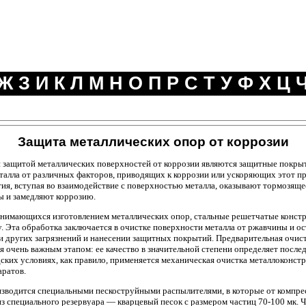
Ж
З
И
К
Л
М
Н
О
П
Р
С
Т
У
Ф
Х
Ц
Защита металлических опор от коррозии
 защитой металлических поверхностей от коррозии являются защитные покрыт
талла от различных факторов, приводящих к коррозии или ускоряющих этот пр
я, вступая во взаимодействие с поверхностью металла, оказывают тормозящее
ы и замедляют коррозию.
занимающихся изготовлением металлических опор, стальные решетчатые конст
 Эта обработка заключается в очистке поверхности металла от ржавчины и ос
и других загрязнений и нанесении защитных покрытий. Предварительная очис
я очень важным этапом: ее качество в значительной степени определяет пос
дских условиях, как правило, применяется механическая очистка металлоконст
ратов.
изводится специальными пескоструйными распылителями, в которые от компре
из специального резервуара — кварцевый песок с размером частиц 70-100 мк. Ч