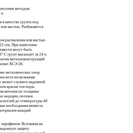
нанесении методом
 ч.
в качестве грунта под
или кистью. Разбавляется
ом распыления или кистью.
22 сек. При нанесении
язкости могут быть
 С грунт высыхает за 24 ч.
рытия металлоконструкций
малью ХСЭ-26.
ние металлических опор
аносятся несколькими
не может служить надежной
лоев краски эти поры
 увеличения их толщины
ие морщин, потеков.
асителей до температуры 40
как необходимая вязкость
материалов каждый
 парафином. Всплывая на
 надежную защиту