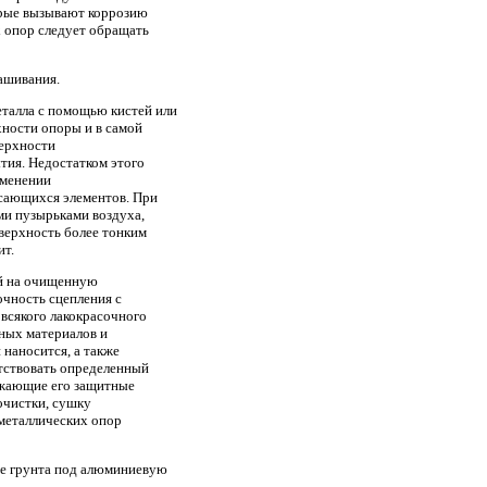
орые вызывают коррозию
х опор следует обращать
ашивания.
еталла с помощью кистей или
хности опоры и в самой
верхности
тия. Недостатком этого
именении
сающихся элементов. При
ми пузырьками воздуха,
оверхность более тонким
ит.
ый на очищенную
чность сцепления с
всякого лакокрасочного
ных материалов и
 наносится, а также
етствовать определенный
нижающие его защитные
очистки, сушку
 металлических опор
ве грунта под алюминиевую