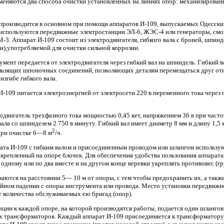
меняются два способа очистки установленных на линиях опор: механизированн
производится в основном при помощи аппаратов И-109, выпускаемых Одесским
 используются передвижные электростанции ЭЛ-6, ЖЭС-4 или генераторы, см
3. Аппарат И-109 состоит из электродвигателя, гибкого вала с броней, шпинд
),употребляемой для очистки сильной коррозии.
мент передается от электродвигателя через гибкий вал на шпиндель. Гибкий в
ьзящих шпоночных соединений, позволяющих деталям перемещаться друг отно
изгибе гибкого вала.
И-109 питается электроэнергией от электросети 220 в переменного тока через
одвигатель трехфазного тока мощностью 0,45 кет, напряжением 36 в при часто
вала со шпинделем 2 750 в минуту. Гибкий вал имеет диаметр 8 мм и длину 1,5 
2
при очистке 6—8 м
/ч.
рата И-109 с гибким валом и присоединенным проводом или шлангом использ
акрепленный на опоре блочек. Для обеспечения удобства пользования аппарат
одному или по два вместе и на другом конце веревки укреплять противовес (гру
ются на расстоянии 5— 10 м от опоры, с тем чтобы предохранить их, а такж
айном падении с опоры инструмента или провода. Место установки передвижн
т количества обслуживаемых ею бригад (опор).
ции к каждой опоре, на которой производятся работы, подается один шланго
 трансформаторов. Каждый аппарат И-109 присоединяется к трансформатор