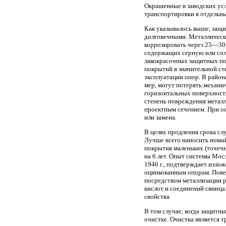
Окрашенные в заводских усл
транспортировки в отдельн
Как указывалось выше, защи
долговечными. Металлическ
коррозировать через 25—30 
содержащих серную или сол
лакокрасочных защитных пок
покрытий в значительной ст
эксплуатации опор. В райо
мер, могут потерять механи
горизонтальных поверхностя
степень повреждения металл
проектным сечением. При ос
или замена.
В целях продления срока с
Лучше всего наносить новый
покрытия маленьких (точечн
на 6 лет. Опыт системы Мос
1946 г., подтверждает излож
оцинкованным опорам. Пове
посредством металлизации р
кислот и соединений свинца
свойства.
В том случае, когда защитн
очистке. Очистка является 