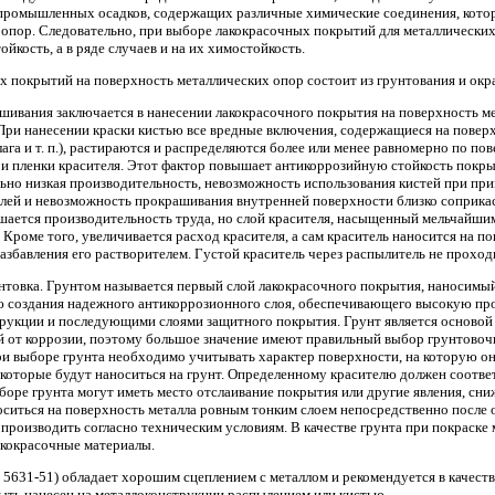
промышленных осадков, содержащих различные химические соединения, кот
опор. Следовательно, при выборе лакокрасочных покрытий для металлически
йкость, а в ряде случаев и на их химостойкость.
 покрытий на поверхность металлических опор состоит из грунтования и окр
шивания заключается в нанесении лакокрасочного покрытия на поверхность м
При нанесении краски кистью все вредные включения, содержащиеся на повер
лага и т. п.), растираются и распределяются более или менее равномерно по по
и пленки красителя. Этот фактор повышает антикоррозийную стойкость покры
ьно низкая производительность, невозможность использования кистей при пр
ей и невозможность прокрашивания внутренней поверхности близко соприка
шается производительность труда, но слой красителя, насыщенный мельчайши
 Кроме того, увеличивается расход красителя, а сам краситель наносится на п
азбавления его растворителем. Густой краситель через распылитель не проход
унтовка. Грунтом называется первый слой лакокрасочного покрытия, наносим
ю создания надежного антикоррозионного слоя, обеспечивающего высокую про
рукции и последующими слоями защитного покрытия. Грунт является основой 
й от коррозии, поэтому большое значение имеют правильный выбор грунтовоч
ри выборе грунта необходимо учитывать характер поверхности, на которую он
 которые будут наноситься на грунт. Определенному красителю должен соотв
боре грунта могут иметь место отслаивание покрытия или другие явления, с
оситься на поверхность металла ровным тонким слоем непосредственно после 
 производить согласно техническим условиям. В качестве грунта при покраске
кокрасочные материалы.
5631-51) обладает хорошим сцеплением с металлом и рекомендуется в качест
ыть нанесен на металлоконструкции распылением или кистью.