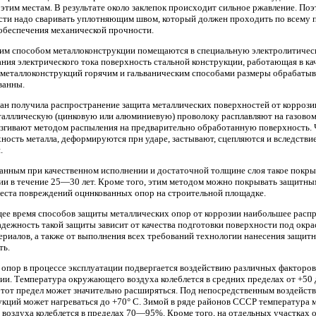
 этим местам. В результате около заклепок происходит сильное ржавление. По
ти надо сваривать уплотняющим швом, который должен проходить по всему пе
 обеспечения механической прочности.
ким способом металлоконструкции помещаются в специальную электролитичес
ания электрического тока поверхность стальной конструкции, работающая в ка
е металлоконструкций горячим и гальваническим способами размеры обрабаты
ванны.
ран получила распространение защита металлических поверхностей от корроз
еталллическую (цинковую или алюминиевую) проволоку расплавляют на газовом 
згивают методом распыления на предварительно обработанную поверхность. 
ность металла, деформируются прн ударе, застывают, сцепляются и вследств
.
анным при качественном исполнении и достаточной толщине слоя такое покры
ии в течение 25—30 лет. Кроме того, этим методом можно покрывать защитны
места повреждений оцннкованных опор на строительной площадке.
ее время способов защиты металлических опор от коррозии наибольшее расп
дежность такой защиты зависит от качества подготовки поверхности под окра
ериалов, а также от выполнения всех требований технологии нанесения защит
ть.
 опор в процессе эксплуатации подвергается воздействию различных факторо
и. Температура окружающего воздуха колеблется в средних пределах от +50 
этот предел может значительно расширяться. Под непосредственным воздейст
кций может нагреваться до +70° С. Зимой в ряде районов СССР температура 
 воздуха колеблется в пределах 70—95%. Кроме того, на отдельных участках