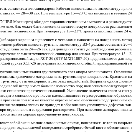
итом, сольвентом или скипидаром. Рабочая вязкость лака по вязкозиметру при 
, кистью — 28—30 сек. При температуре 15—23°С лак высыхает в течение 24
У ЦВЛ Мосэнерго) обладает хорошим сцеплением с металлом и рекомендуется 
же лаке. Лак может быть нанесен на металлическую поверхность распылением 
львентом техническим. При температуре 15—23°С время сушки лака равно 24 ч.
 обладает хорошим сцеплением с металлом и наносится на поверхность метод
лением рабочая вязкость грунта по вязкозиметру ВЗ-4 должна составлять 20—
ость должна быть 24—26 сек. Для доведения грунта до необходимой рабочей в
рители: сольвент технический, скипидар или ксилол. При температуре 15—23°
ерхлорвиниловый марки ХСГ-26 (ВТУ МХП-1807-50) предназначается для пок
. Слой грунта ХСГ-26 перекрывается химически стойкой перхлорвиниловой э
грунтования и высыхания грунтовочного слоя опоры окрашиваются. Окрашива
ения лакокрасочного материала на загрунтованную поверхность. Красители н
 грунтовку от атмосферных и световых воздействий. Покрытие одним слоем 
ак один слой всегда имеет большое количество пор; нанесением последующих с
аски становится практически сплошной. Уменьшение количества слоев за счет
риводит к снижению прочности пленки, вызывает ее растрескивание, образован
в красителя при том же качестве окраски можно обеспечить подогреванием кр
ичение толщины пленок не приведет к образованию упомянутых дефектов, так 
 при ограниченном содержании растворителя. При нанесении лакокрасочных 
аноситься на хорошо просушенную поверхность.
вляет собой очень мелкие алюминиевые опилки, поверхность которых покрыта
на придает окрашиваемой поверхности серебристо-белый цвет и обеспечивает