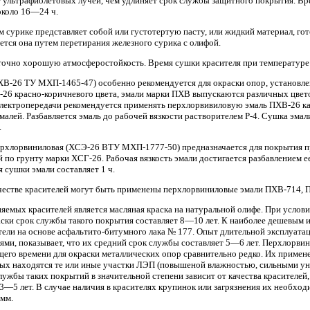
 ультрафиолетовых лучей, чем удлиняет срок службы защитного покрытия. Вр
коло 16—24 ч.
м сурике представляет собой или густотертую пасту, или жидкий материал, го
ется она путем перетирания железного сурика с олифой.
аточно хорошую атмосферостойкость. Время сушки красителя при температуре
ХВ-26 ТУ МХП-1465-47) особенно рекомендуется для окраски опор, установл
26 красно-коричневого цвета, эмали марки ПХВ выпускаются различных цвето
электропередачи рекомендуется применять перхлорвивиловую эмаль ПХВ-26 к
малей. Разбавляется эмаль до рабочей вязкости растворителем Р-4. Сушка эма
.
ерхлорвиниловая (ХСЭ-26 ВТУ МХП-1777-50) предназначается для покрытия 
 по грунту марки ХСГ-26. Рабочая вязкость эмали достигается разбавлением е
сушки эмали составляет 1 ч.
ачестве красителей могут быть применены перхлорвиниловые эмали ПХВ-714, 
яемых красителей является масляная краска на натуральной олифе. При услов
ски срок службы такого покрытия составляет 8—10 лет. К наиболее дешевым 
тели на основе асфальтито-битумного лака № 177. Опыт длительной эксплуата
ми, показывает, что их средний срок службы составляет 5—6 лет. Перхлорвин
ящего времени для окраски металлических опор сравнительно редко. Их приме
ых находятся те или иные участки ЛЭП (повышеной влажностью, сильными унос
ужбы таких покрытий в значительной степени зависит от качества красителей,
 3—5 лет. В случае наличия в красителях крупинок или загрязнения их необхо
 мм.