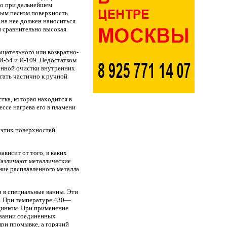
то при дальнейшем
вым песком поверхность
 на нее должен наноситься
и сравнительно высокая
щательного или возвратно-
-54 и И-109. Недостатком
енной очистки внутренних
гать частично к ручной
тка, которая находится в
ссе нагрева его в пламени
 этих поверхностей
висит от того, в каких
 Различают металлические
ние расплавленного металла
 в специальные ванны. Эти
а. При температуре 430—
цинком. При применение
ивании соединенных
при промывке, а горячий