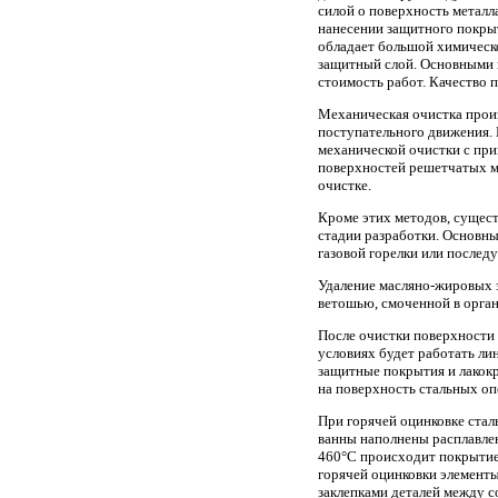
силой о поверхность металл
нанесении защитного покрыт
обладает большой химическо
защитный слой. Основными н
стоимость работ. Качество 
Механическая очистка прои
поступательного движения.
механической очистки с при
поверхностей решетчатых ме
очистке.
Кроме этих методов, сущест
стадии разработки. Основны
газовой горелки или послед
Удаление масляно-жировых 
ветошью, смоченной в орган
После очистки поверхности 
условиях будет работать лин
защитные покрытия и лакокр
на поверхность стальных о
При горячей оцинковке ста
ванны наполнены расплавле
460°С происходит покрытие
горячей оцинковки элементы
заклепками деталей между с