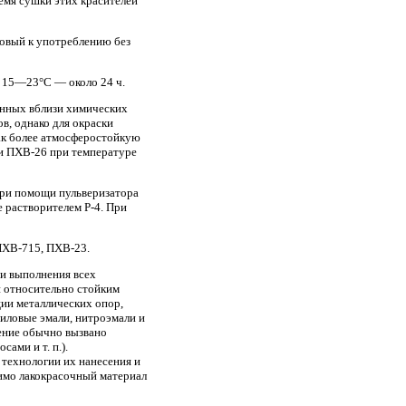
емя сушки этих красителей
товый к употреблению без
 15—23°С — около 24 ч.
енных вблизи химических
в, однако для окраски
ак более атмосферостойкую
ли ПХВ-26 при температуре
при помощи пульверизатора
е растворителем Р-4. При
ПХВ-715, ПХВ-23.
ии выполнения всех
и относительно стойким
ции металлических опор,
иловые эмали, нитроэмали и
нение обычно вызвано
ами и т. п.).
 технологии их нанесения и
димо лакокрасочный материал