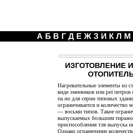
А
Б
В
Г
Д
Е
Ж
З
И
К
Л
М
ИЗГОТОВЛЕНИЕ 
ОТОПИТЕЛ
Нагревательные элементы из 
виде змеевиков или pei петро
па но для серии типовых здан
ограничивается и количество м
— восьми типов. Такое ограни
выпускаемых большим тиражом
приспособления тля выпуска н
Однако ограничение количеств