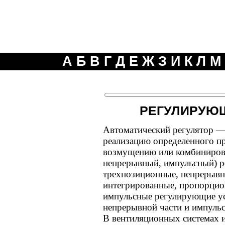
А
Б
В
Г
Д
Е
Ж
З
И
К
Л
М
РЕГУЛИРУЮ
Автоматический регулятор —
реализацию определенного п
возмущению или комбинирова
непрерывный, импульсный) р
трехпозиционные, непрерывн
интегрированные, пропорцион
импульсные регулирующие ус
непрерывной части и импульс
В вентиляционных системах 