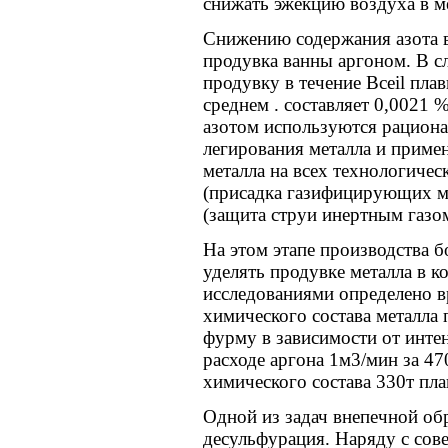
снижать эжекцию воздуха в м
Снижению содержания азота в
продувка ванны аргоном. В с
продувку в течение Bceil плав
среднем . составляет 0,0021
азотом используются рациона
легирования металла и прим
металла на всех технологичес
(присадка газифицирующих ма
(защита струи инертным газо
На этом этапе производства б
уделять продувке металла в 
исследованиями определено в
химического состава металла
фурму в зависимости от инте
расходе аргона 1м3/мин за 47
химического состава 330т пла
Одной из задач внепечной обр
десульфурация. Наряду с со