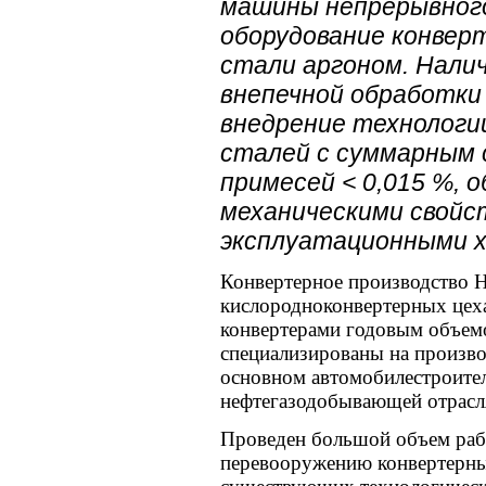
машины непрерывного
оборудование конверт
стали аргоном. Налич
внепечной обработки
внедрение технологи
сталей с суммарным 
примесей < 0,015 %,
механическими свойс
эксплуатационными 
Конвертерное производство 
кислородноконвертерных цеха
конвертерами годовым объемо
специализированы на произво
основном автомобилестроител
нефтегазодобывающей отрас
Проведен большой объем раб
перевооружению конвертерны