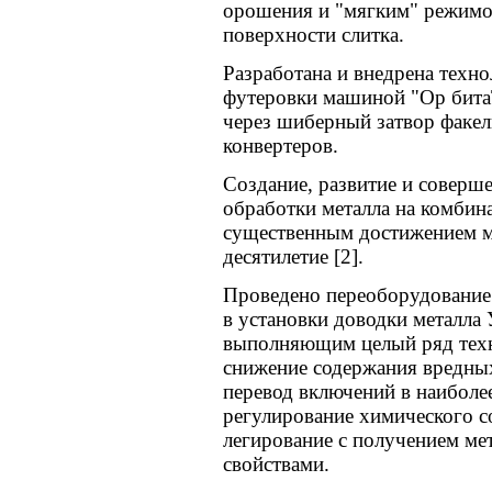
орошения и "мягким" режимо
поверхности слитка.
Разработана и внедрена техн
футеровки машиной "Ор битаТ"
через шиберный затвор факел
конвертеров.
Создание, развитие и соверш
обработки металла на комбина
существенным достижением м
десятилетие [2].
Проведено переоборудование 
в установки доводки металла
выполняющим целый ряд техн
снижение содержания вредны
перевод включений в наиболе
регулирование химического со
легирование с получением ме
свойствами.