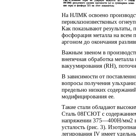
На НЛМК освоено производс
периклазоизвестковых огнеуп
Как показывают результаты, п
фосфорация металла на всем 
аргоном до окончания разливк
Важным звеном в производств
внепечная обработка металла
вакуумирования (RH), поточн
В зависимости от поставленно
вопросы получения ульхраниз
предельно низких содержаний 
модифицирования ее.
Такие стали обладают высоки
Сталь 08ГСЮТ с содержанием
напряжении 375—400Н/мм2 в
усталость (рис. 3). Изотропн
легирования IV имеет удельны