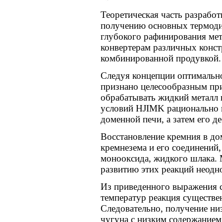
Теоретическая часть разработ
получению основных термоди
глубокого рафинирования мет
конвертерам различных констр
комбинированной продувкой.
Следуя концепции оптимальн
признано целесообразным при
обрабатывать жидкий металл н
условий HJIMK рационально 
доменной печи, а затем его д
Восстановление кремния в д
кремнезема и его соединений
монооксида, жидкого шлака.
развитию этих реакций неодн
Из приведенного выражения с
температур реакция существе
Следовательно, получение н
чугуна с низким содержание