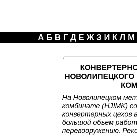
А
Б
В
Г
Д
Е
Ж
З
И
К
Л
М
КОНВЕРТЕРН
НОВОЛИПЕЦКОГО
КОМ
На Новолипецком ме
комбинате (HJIMK) со
конвертерных цехов 
большой объем работ
перевооружению. Рек