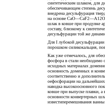
синтетическим шлаком, для д
обеспечивающем степень десу
внедрена десульфурация тв
на основе СаО—CaF2—А12ОЗ
шлак в ковше при продувке 
составу, близкому к синтетич
десульфурации той же динамн
Для I лубокой десульфурации
порошком силикокальция, п
Как уже отмечалось, для обе
фосфора в стали необходимо 
исходных материалах доменно
основность доменных и конве
соответственно и дополните
оефосфорации на дальнейших 
наводка высокоосновного пок
ковше при выпуске плавки, а
основности конвертерных шлак
известиперемешивания ванны