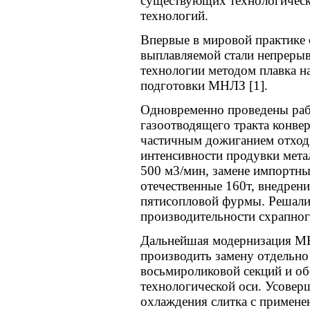
существующих технологическ
технологий.
Впервые в мировой практике 
выплавляемой стали непреры
технологии методом плавка н
подготовки МНЛЗ [1].
Одновременно проведены раб
газоотводящего тракта конвер
частичным дожиганием отход
интенсивности продувки мет
500 м3/мин, замене импортны
отечественные 160т, внедрен
пятисопловой фурмы. Решали
производительности схрапног
Дальнейшая модернизация М
производить замену отдельно 
восьмироликовой секций и об
технологической оси. Усовер
охлаждения слитка с примен