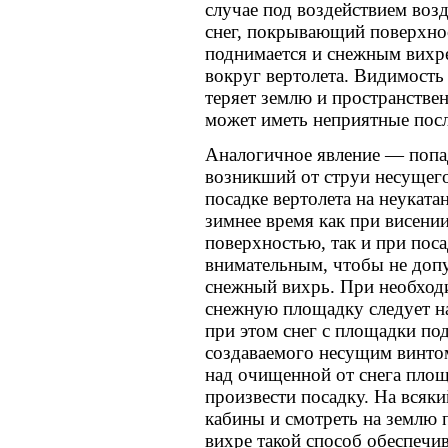
случае под воздействием воз
снег, покрывающий поверхнос
поднимается и снежным вихре
вокруг вертолета. Видимость
теряет землю и пространствен
может иметь неприятные посл
Аналогичное явление — попад
возникший от струи несущег
посадке вертолета на неукат
зимнее время как при висени
поверхностью, так и при поса
внимательным, чтобы не допу
снежный вихрь. При необход
снежную площадку следует н
при этом снег с площадки под
создаваемого несущим винтом
над очищенной от снега площ
произвести посадку. На всяки
кабины и смотреть на землю 
вихре такой способ обеспечи