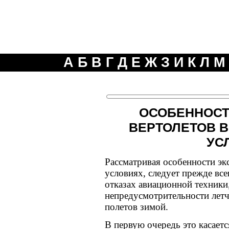
А
Б
В
Г
Д
Е
Ж
З
И
К
Л
М
ОСОБЕННОСТ
ВЕРТОЛЕТОВ В
УС
Рассматривая особенности эк
условиях, следует прежде вс
отказах авиационной техники
непредусмотрительности летч
полетов зимой.
В первую очередь это касает