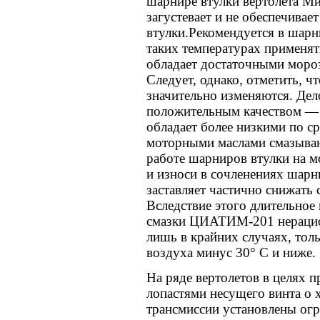
шарнире втулки вертолета Ми
загустевает и не обеспечивае
втулки.Рекомендуется в шарн
таких температурах применя
обладает достаточными моро
Следует, однако, отметить, ч
значительно изменяются. Дело
положительным качеством — 
обладает более низкими по с
моторными маслами смазыва
работе шарниров втулки на м
и износи в сочленениях шарн
заставляет частично снижать 
Вследствие этого длительное
смазки ЦИАТИМ-201 нерацио
лишь в крайних случаях, тол
воздуха минус 30° С и ниже.
На ряде вертолетов в целях 
лопастями несущего винта о
трансмиссии установлены огр